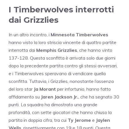
I Timberwolves interrotti
dai Grizzlies
In un altro incontro, i
Minnesota Timberwolves
hanno visto la loro striscia vincente di quattro partite
interrotta dai
Memphis Grizzlies
, che hanno vinto
137-128. Questa sconfitta è arrivata solo due giorni
dopo la precedente partita contro gli stessi avversari,
e i Timberwolves speravano di vendicare quella
sconfitta. Tuttavia, i Grizzlies, nonostante l’assenza
del loro star
Ja Morant
per infortunio, hanno fatto
affidamento su
Jaren Jackson Jr.
, che ha segnato 30
punti. La squadra ha dimostrato una grande
profondità, con sette giocatori che hanno chiuso la
partita in doppia cifra, tra cui
Ty Jerome
e
Jaylen
Wells
, rispettivamente con 19 e 18 punti. Questa