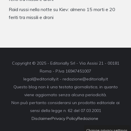
Raid russi nella notte su Kiev: almeno 15 morti e 20
feriti tra missili e droni
Copyright © 2025 - Editorially Srl - Via Assisi 21 - 00181
Roma - P.Iva 16947451007
legal@editorially.it - redazione@editorially.it
Questo blog non è una testata giornalistica, in quanto
viene aggiornato senza alcuna periodicità.
Non può pertanto considerarsi un prodotto editoriale ai
sensi della legge n. 62 del 07.03.2001
Disclaimer
Privacy Policy
Redazione
Change privacy settings