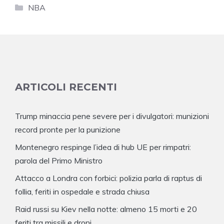
Categorie
NBA
ARTICOLI RECENTI
Trump minaccia pene severe per i divulgatori: munizioni
record pronte per la punizione
Montenegro respinge l’idea di hub UE per rimpatri:
parola del Primo Ministro
Attacco a Londra con forbici: polizia parla di raptus di
follia, feriti in ospedale e strada chiusa
Raid russi su Kiev nella notte: almeno 15 morti e 20
feriti tra missili e droni