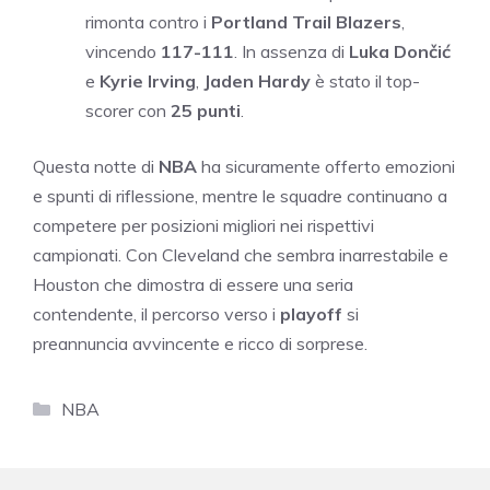
rimonta contro i
Portland Trail Blazers
,
vincendo
117-111
. In assenza di
Luka Dončić
e
Kyrie Irving
,
Jaden Hardy
è stato il top-
scorer con
25 punti
.
Questa notte di
NBA
ha sicuramente offerto emozioni
e spunti di riflessione, mentre le squadre continuano a
competere per posizioni migliori nei rispettivi
campionati. Con Cleveland che sembra inarrestabile e
Houston che dimostra di essere una seria
contendente, il percorso verso i
playoff
si
preannuncia avvincente e ricco di sorprese.
Categorie
NBA