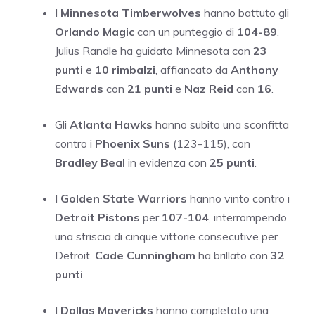
I
Minnesota Timberwolves
hanno battuto gli
Orlando Magic
con un punteggio di
104-89
.
Julius Randle ha guidato Minnesota con
23
punti
e
10 rimbalzi
, affiancato da
Anthony
Edwards
con
21 punti
e
Naz Reid
con
16
.
Gli
Atlanta Hawks
hanno subito una sconfitta
contro i
Phoenix Suns
(123-115), con
Bradley Beal
in evidenza con
25 punti
.
I
Golden State Warriors
hanno vinto contro i
Detroit Pistons
per
107-104
, interrompendo
una striscia di cinque vittorie consecutive per
Detroit.
Cade Cunningham
ha brillato con
32
punti
.
I
Dallas Mavericks
hanno completato una