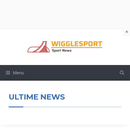
×
Vai
al
contenuto
Menu
ULTIME NEWS