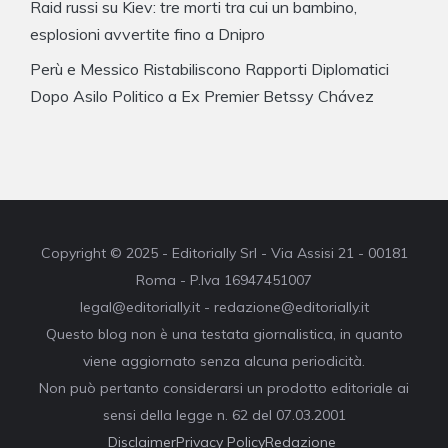
Raid russi su Kiev: tre morti tra cui un bambino,
esplosioni avvertite fino a Dnipro
Perù e Messico Ristabiliscono Rapporti Diplomatici
Dopo Asilo Politico a Ex Premier Betssy Chávez
Copyright © 2025 - Editorially Srl - Via Assisi 21 - 00181
Roma - P.Iva 16947451007
legal@editorially.it - redazione@editorially.it
Questo blog non è una testata giornalistica, in quanto
viene aggiornato senza alcuna periodicità.
Non può pertanto considerarsi un prodotto editoriale ai
sensi della legge n. 62 del 07.03.2001
Disclaimer
Privacy Policy
Redazione