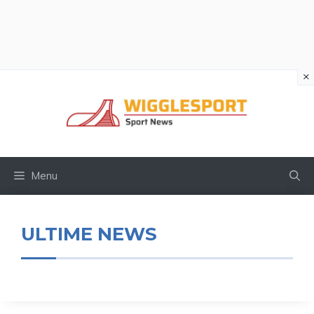
×
Vai
al
contenuto
Menu
ULTIME NEWS