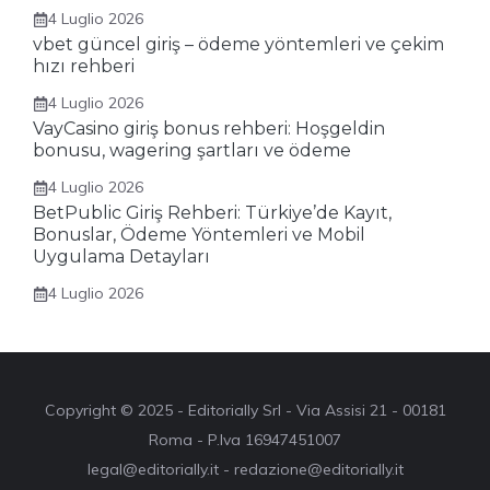
4 Luglio 2026
vbet güncel giriş – ödeme yöntemleri ve çekim
hızı rehberi
4 Luglio 2026
VayCasino giriş bonus rehberi: Hoşgeldin
bonusu, wagering şartları ve ödeme
4 Luglio 2026
BetPublic Giriş Rehberi: Türkiye’de Kayıt,
Bonuslar, Ödeme Yöntemleri ve Mobil
Uygulama Detayları
4 Luglio 2026
Copyright © 2025 - Editorially Srl - Via Assisi 21 - 00181
Roma - P.Iva 16947451007
legal@editorially.it - redazione@editorially.it