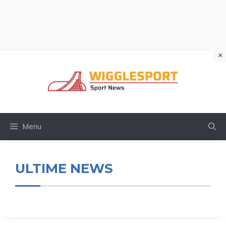
×
Vai
al
contenuto
Menu
ULTIME NEWS