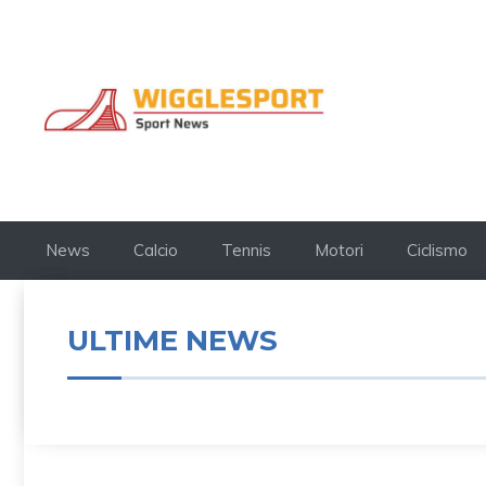
Vai
al
contenuto
News
Calcio
Tennis
Motori
Ciclismo
ULTIME NEWS