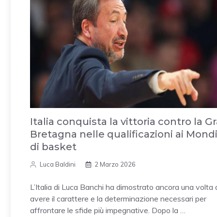
Italia conquista la vittoria contro la G
Bretagna nelle qualificazioni ai Mondi
di basket
Luca Baldini
2 Marzo 2026
L’Italia di Luca Banchi ha dimostrato ancora una volta 
avere il carattere e la determinazione necessari per
affrontare le sfide più impegnative. Dopo la …