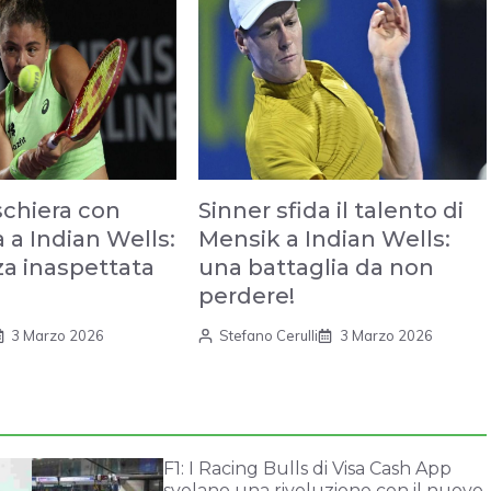
 schiera con
Sinner sfida il talento di
 a Indian Wells:
Mensik a Indian Wells:
za inaspettata
una battaglia da non
s
perdere!
3 Marzo 2026
Stefano Cerulli
3 Marzo 2026
F1: I Racing Bulls di Visa Cash App
svelano una rivoluzione con il nuovo