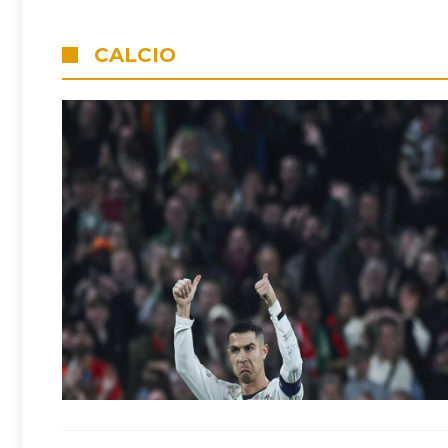
CALCIO