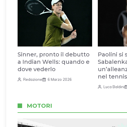
Sinner, pronto il debutto
Paolini si
a Indian Wells: quando e
Sabalenka
dove vederlo
un’allean
nel tenni
Redazione
6 Marzo 2026
Luca Baldini
MOTORI