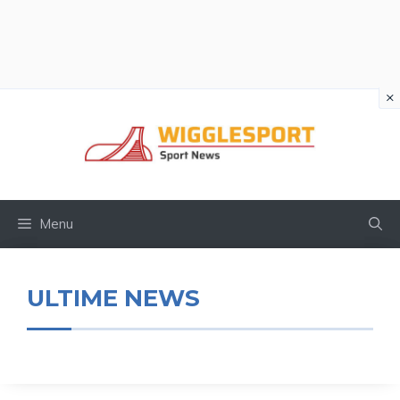
×
Vai
al
contenuto
Menu
ULTIME NEWS