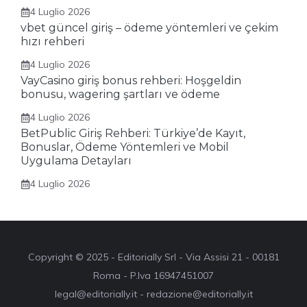
4 Luglio 2026
vbet güncel giriş – ödeme yöntemleri ve çekim
hızı rehberi
4 Luglio 2026
VayCasino giriş bonus rehberi: Hoşgeldin
bonusu, wagering şartları ve ödeme
4 Luglio 2026
BetPublic Giriş Rehberi: Türkiye’de Kayıt,
Bonuslar, Ödeme Yöntemleri ve Mobil
Uygulama Detayları
4 Luglio 2026
Copyright © 2025 - Editorially Srl - Via Assisi 21 - 00181
Roma - P.Iva 16947451007
legal@editorially.it - redazione@editorially.it