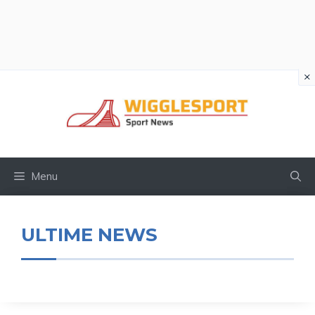
×
Vai
al
contenuto
Menu
ULTIME NEWS