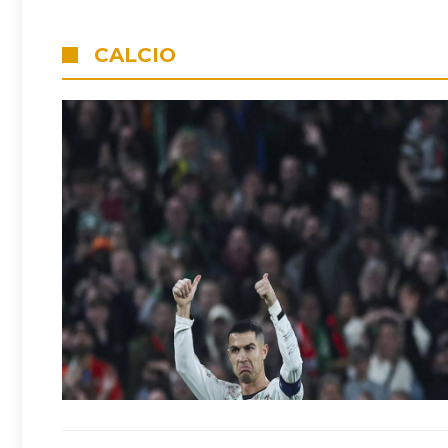
CALCIO