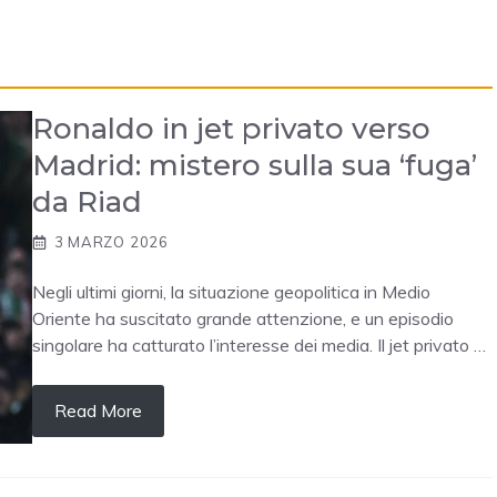
Ronaldo in jet privato verso
Madrid: mistero sulla sua ‘fuga’
da Riad
3 MARZO 2026
Negli ultimi giorni, la situazione geopolitica in Medio
Oriente ha suscitato grande attenzione, e un episodio
singolare ha catturato l’interesse dei media. Il jet privato …
Read More