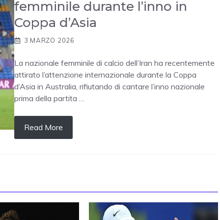
femminile durante l’inno in
Coppa d’Asia
3 MARZO 2026
La nazionale femminile di calcio dell’Iran ha recentemente
attirato l’attenzione internazionale durante la Coppa
d’Asia in Australia, rifiutando di cantare l’inno nazionale
prima della partita …
Read More