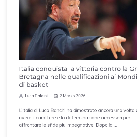
Italia conquista la vittoria contro la G
Bretagna nelle qualificazioni ai Mondi
di basket
Luca Baldini
2 Marzo 2026
L’Italia di Luca Banchi ha dimostrato ancora una volta 
avere il carattere e la determinazione necessari per
affrontare le sfide più impegnative. Dopo la …