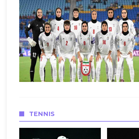
TENNIS