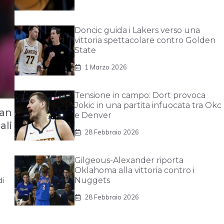
Doncic guida i Lakers verso una
vittoria spettacolare contro Golden
State
1 Marzo 2026
Tensione in campo: Dort provoca
Jokic in una partita infuocata tra Okc
ran
e Denver
ali
28 Febbraio 2026
Gilgeous-Alexander riporta
Oklahoma alla vittoria contro i
di
Nuggets
28 Febbraio 2026