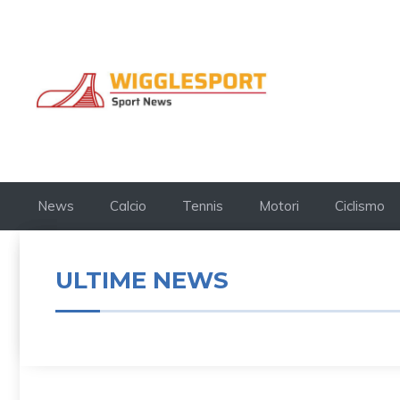
Vai
al
contenuto
News
Calcio
Tennis
Motori
Ciclismo
ULTIME NEWS