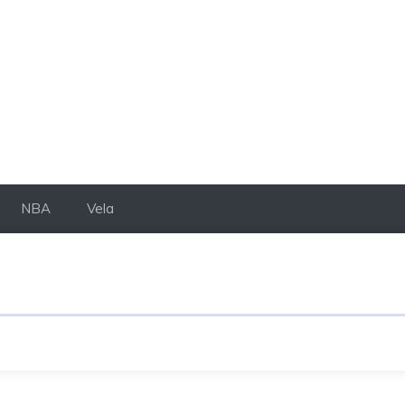
NBA
Vela