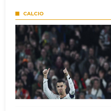
CALCIO