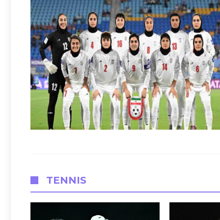
TENNIS