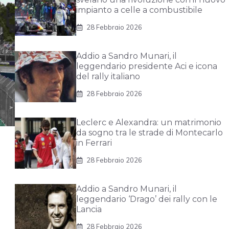
impianto a celle a combustibile
28 Febbraio 2026
Addio a Sandro Munari, il
leggendario presidente Aci e icona
del rally italiano
28 Febbraio 2026
Leclerc e Alexandra: un matrimonio
da sogno tra le strade di Montecarlo
in Ferrari
28 Febbraio 2026
Addio a Sandro Munari, il
leggendario ‘Drago’ dei rally con le
Lancia
28 Febbraio 2026