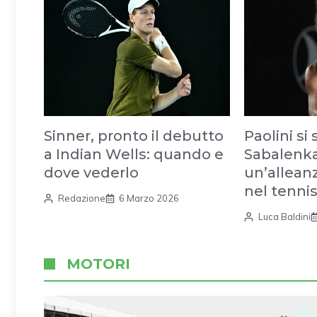
Sinner, pronto il debutto
Paolini si
a Indian Wells: quando e
Sabalenka
dove vederlo
un’allean
nel tenni
Redazione
6 Marzo 2026
Luca Baldini
MOTORI