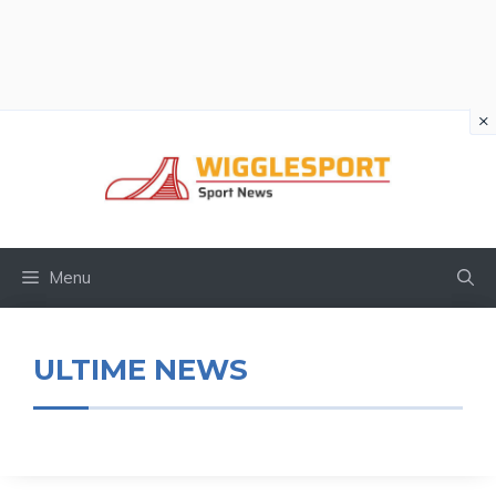
×
Vai
al
contenuto
Menu
ULTIME NEWS