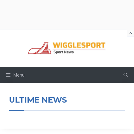
×
Vai
al
contenuto
Menu
ULTIME NEWS