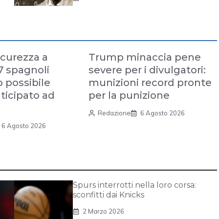
icurezza a
Trump minaccia pene
7 spagnoli
severe per i divulgatori:
 possibile
munizioni record pronte
ticipato ad
per la punizione
Redazione
6 Agosto 2026
6 Agosto 2026
Spurs interrotti nella loro corsa:
sconfitti dai Knicks
2 Marzo 2026