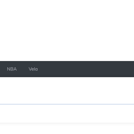
NBA
Vela