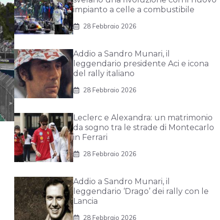
impianto a celle a combustibile
28 Febbraio 2026
Addio a Sandro Munari, il
leggendario presidente Aci e icona
del rally italiano
28 Febbraio 2026
Leclerc e Alexandra: un matrimonio
da sogno tra le strade di Montecarlo
in Ferrari
28 Febbraio 2026
Addio a Sandro Munari, il
leggendario ‘Drago’ dei rally con le
Lancia
28 Febbraio 2026