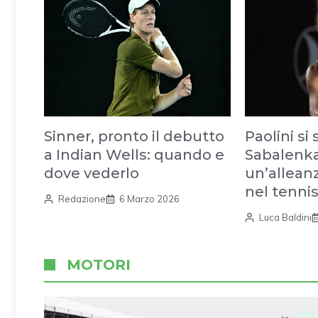
Sinner, pronto il debutto
Paolini si
a Indian Wells: quando e
Sabalenka
dove vederlo
un’allean
nel tenni
Redazione
6 Marzo 2026
Luca Baldini
MOTORI