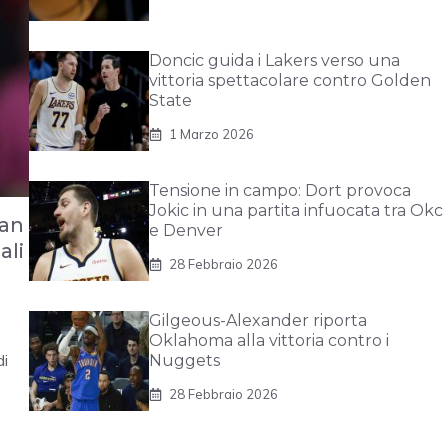
Doncic guida i Lakers verso una
vittoria spettacolare contro Golden
State
1 Marzo 2026
Tensione in campo: Dort provoca
Jokic in una partita infuocata tra Okc
ran
e Denver
ali
28 Febbraio 2026
Gilgeous-Alexander riporta
Oklahoma alla vittoria contro i
di
Nuggets
28 Febbraio 2026