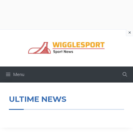
×
Vai
al
contenuto
Menu
ULTIME NEWS