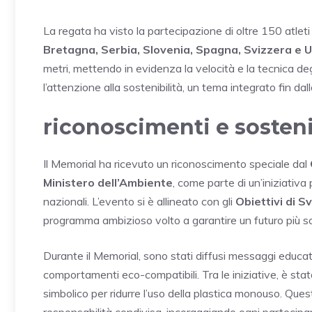
La regata ha visto la partecipazione di oltre 150 atleti
Bretagna, Serbia, Slovenia, Spagna, Svizzera e 
metri, mettendo in evidenza la velocità e la tecnica deg
l’attenzione alla sostenibilità, un tema integrato fin dal
riconoscimenti e sosteni
Il Memorial ha ricevuto un riconoscimento speciale dal
Ministero dell’Ambiente
, come parte di un’iniziativa
nazionali. L’evento si è allineato con gli
Obiettivi di S
programma ambizioso volto a garantire un futuro più sos
Durante il Memorial, sono stati diffusi messaggi educati
comportamenti eco-compatibili. Tra le iniziative, è stat
simbolico per ridurre l’uso della plastica monouso. Que
responsabilità condivisa, incoraggiando ogni partecipan