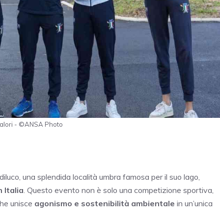
e valori - ©ANSA Photo
ediluco, una splendida località umbra famosa per il suo lago,
 Italia
. Questo evento non è solo una competizione sportiva,
che unisce
agonismo e sostenibilità ambientale
in un’unica