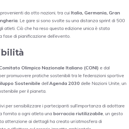
 provenienti da otto nazioni, tra cui
Italia, Germania, Gran
Ungheria
. Le gare si sono svolte su una distanza sprint di 500
li atleti. Ciò che ha reso questa edizione unica è stata
la fase di pianificazione dell’evento.
bilità
Comitato Olimpico Nazionale Italiano (CONI)
e dal
 per promuovere pratiche sostenibili tra le federazioni sportive
viluppo Sostenibile
dell’
Agenda 2030
delle Nazioni Unite, un
tenibile per il pianeta.
vi per sensibilizzare i partecipanti sull’importanza di adottare
a fornita a ogni atleta una
borraccia riutilizzabile
, un gesto
sta attenzione ai dettagli ha creato un’atmosfera di
te a riflettere sul proprio impatto ambientale.