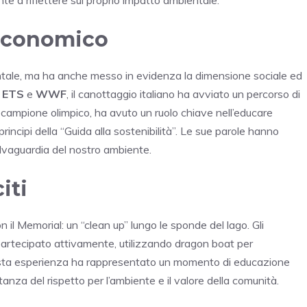
 economico
ientale, ma ha anche messo in evidenza la dimensione sociale ed
u ETS
e
WWF
, il canottaggio italiano ha avviato un percorso di
ecampione olimpico, ha avuto un ruolo chiave nell’educare
principi della “Guida alla sostenibilità”. Le sue parole hanno
alvaguardia del nostro ambiente.
iti
 il Memorial: un “clean up” lungo le sponde del lago. Gli
rtecipato attivamente, utilizzando dragon boat per
a. Questa esperienza ha rappresentato un momento di educazione
anza del rispetto per l’ambiente e il valore della comunità.