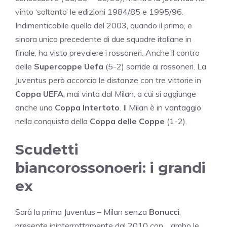
vinto ‘soltanto’ le edizioni 1984/85 e 1995/96.
Indimenticabile quella del 2003, quando il primo, e
sinora unico precedente di due squadre italiane in
finale, ha visto prevalere i rossoneri. Anche il contro
delle
Supercoppe Uefa
(5-2) sorride ai rossoneri. La
Juventus però accorcia le distanze con tre vittorie in
Coppa UEFA
, mai vinta dal Milan, a cui si aggiunge
anche una
Coppa Intertoto
. Il Milan è in vantaggio
nella conquista della
Coppa delle Coppe
(1-2).
Scudetti
biancorossonoeri: i grandi
ex
Sarà la prima Juventus – Milan senza
Bonucci
,
presente ininterrottamente dal 2010 con… ambo le