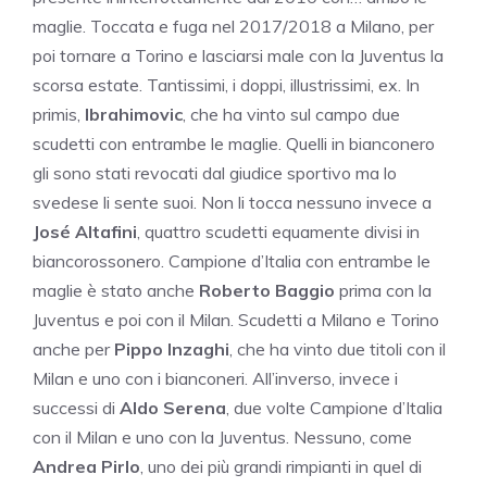
maglie. Toccata e fuga nel 2017/2018 a Milano, per
poi tornare a Torino e lasciarsi male con la Juventus la
scorsa estate.
Tantissimi, i doppi, illustrissimi, ex
. In
primis,
Ibrahimovic
, che ha vinto sul campo due
scudetti con entrambe le maglie. Quelli in bianconero
gli sono stati revocati dal giudice sportivo ma lo
svedese li sente suoi. Non li tocca nessuno invece a
José Altafini
, quattro scudetti equamente divisi in
biancorossonero. Campione d’Italia con entrambe le
maglie è stato anche
Roberto Baggio
prima con la
Juventus e poi con il Milan. Scudetti a Milano e Torino
anche per
Pippo Inzaghi
, che ha vinto due titoli con il
Milan e uno con i bianconeri. All’inverso, invece i
successi di
Aldo Serena
, due volte Campione d’Italia
con il Milan e uno con la Juventus. Nessuno, come
Andrea Pirlo
, uno dei più grandi rimpianti in quel di