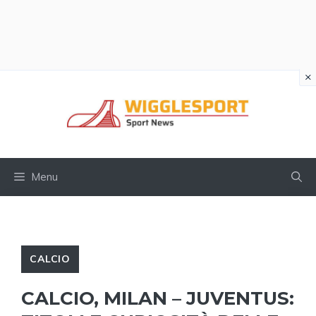
×
Vai
al
contenuto
Menu
CALCIO
CALCIO, MILAN – JUVENTUS: