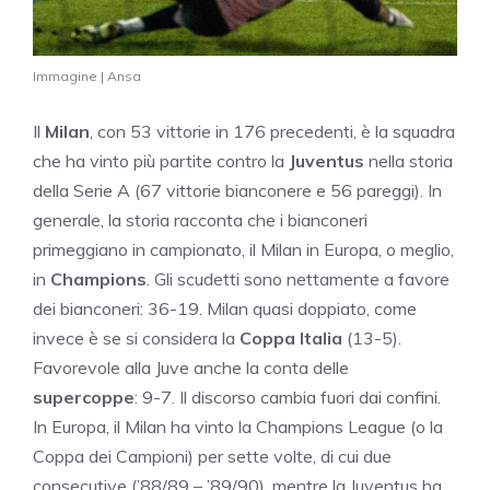
Immagine | Ansa
Il
Milan
, con 53 vittorie in 176 precedenti, è la squadra
che ha vinto più partite contro la
Juventus
nella storia
della Serie A (67 vittorie bianconere e 56 pareggi). In
generale, la storia racconta che i bianconeri
primeggiano in campionato, il Milan in Europa, o meglio,
in
Champions
. Gli scudetti sono nettamente a favore
dei bianconeri: 36-19. Milan quasi doppiato, come
invece è se si considera la
Coppa Italia
(13-5).
Favorevole alla Juve anche la conta delle
supercoppe
: 9-7. Il discorso cambia fuori dai confini.
In Europa, il Milan ha vinto la Champions League (o la
Coppa dei Campioni) per sette volte, di cui due
consecutive (’88/89 – ’89/90), mentre la Juventus ha