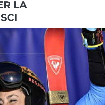
ER LA
SCI