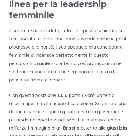
linea per la leadership
femminile
Durante il suo mandato,
Lula
si è spesso schierato su
temi sociali e di inclusione, promuovendo politiche per il
progresso e la parità. Il suo appoggio alla candidatura
femminile si inserisce perfettamente in questo
percorso. Il
Brasile
si conferma così protagonista nel
sostenere candidature che segnano un cambio di
passo sul fronte di genere.
Con questa posizione,
Lula
porta avanti un tema
ancora aperto nella geopolitica odierna. Sostenere una
donna al vertice significa puntare su una governance
più moderna, aperta e inclusiva. E allo stesso tempo
rafforza l’immagine di un
Brasile
attento alla
giustizia
sociale
, capace di influenzare i tavoli internazionali