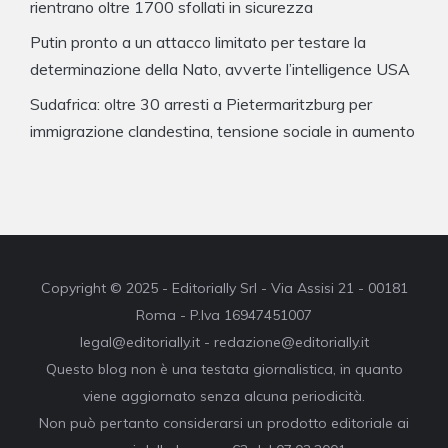
rientrano oltre 1700 sfollati in sicurezza
Putin pronto a un attacco limitato per testare la
determinazione della Nato, avverte l’intelligence USA
Sudafrica: oltre 30 arresti a Pietermaritzburg per
immigrazione clandestina, tensione sociale in aumento
Copyright © 2025 - Editorially Srl - Via Assisi 21 - 00181
Roma - P.Iva 16947451007
legal@editorially.it - redazione@editorially.it
Questo blog non è una testata giornalistica, in quanto
viene aggiornato senza alcuna periodicità.
Non può pertanto considerarsi un prodotto editoriale ai