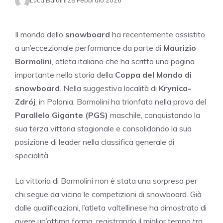
Luca Baldini
28 Febbraio 2026
Il mondo dello
snowboard
ha recentemente assistito
a un’eccezionale performance da parte di
Maurizio
Bormolini
, atleta italiano che ha scritto una pagina
importante nella storia della
Coppa del Mondo di
snowboard
. Nella suggestiva località di
Krynica-
Zdrój
, in Polonia, Bormolini ha trionfato nella prova del
Parallelo Gigante (PGS)
maschile, conquistando la
sua terza vittoria stagionale e consolidando la sua
posizione di leader nella classifica generale di
specialità.
La vittoria di Bormolini non è stata una sorpresa per
chi segue da vicino le competizioni di snowboard. Già
dalle qualificazioni, l’atleta valtellinese ha dimostrato di
avere un’ottima forma, registrando il miglior tempo tra