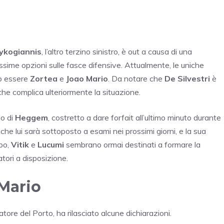
ykogiannis
, l’altro terzino sinistro, è out a causa di una
issime opzioni sulle fasce difensive. Attualmente, le uniche
ano essere
Zortea
e
Joao Mario
. Da notare che
De Silvestri
è
l che complica ulteriormente la situazione.
lo di
Heggem
, costretto a dare forfait all’ultimo minuto durante
che lui sarà sottoposto a esami nei prossimi giorni, e la sua
mpo,
Vitik
e
Lucumi
sembrano ormai destinati a formare la
atori a disposizione.
 Mario
atore del Porto, ha rilasciato alcune dichiarazioni.