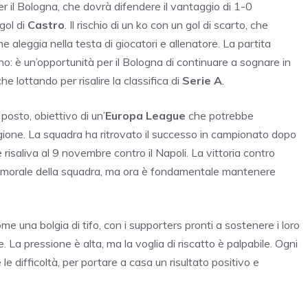
per il Bologna, che dovrà difendere il vantaggio di 1-0
gol di
Castro
. Il rischio di un ko con un gol di scarto, che
e aleggia nella testa di giocatori e allenatore. La partita
o: è un’opportunità per il Bologna di continuare a sognare in
 lottando per risalire la classifica di
Serie A
.
posto, obiettivo di un’
Europa League
che potrebbe
gione. La squadra ha ritrovato il successo in campionato dopo
e risaliva al 9 novembre contro il Napoli. La vittoria contro
ul morale della squadra, ma ora è fondamentale mantenere
ome una bolgia di tifo, con i supporters pronti a sostenere i loro
e. La pressione è alta, ma la voglia di riscatto è palpabile. Ogni
 difficoltà, per portare a casa un risultato positivo e