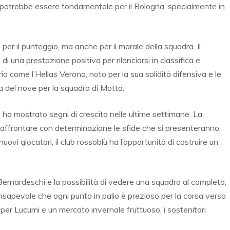
i potrebbe essere fondamentale per il Bologna, specialmente in
 per il punteggio, ma anche per il morale della squadra. Il
i una prestazione positiva per rilanciarsi in classifica e
io come l’Hellas Verona, noto per la sua solidità difensiva e le
a del nove per la squadra di Motta.
io, ha mostrato segni di crescita nelle ultime settimane. La
 affrontare con determinazione le sfide che si presenteranno.
nuovi giocatori, il club rossoblù ha l’opportunità di costruire un
 Bernardeschi e la possibilità di vedere una squadra al completo,
nsapevole che ogni punto in palio è prezioso per la corsa verso
e per Lucumi e un mercato invernale fruttuoso, i sostenitori