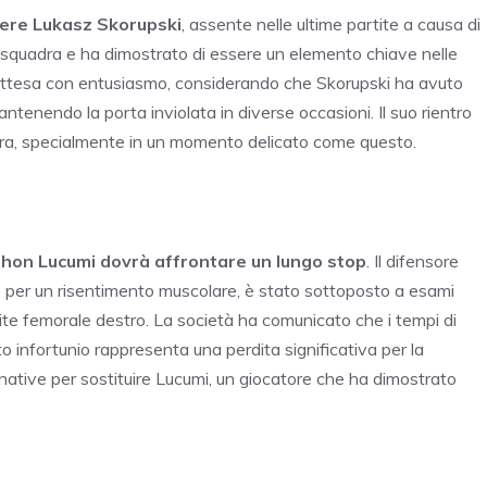
tiere Lukasz Skorupski
, assente nelle ultime partite a causa di
a squadra e ha dimostrato di essere un elemento chiave nelle
attesa con entusiasmo, considerando che Skorupski ha avuto
mantenendo la porta inviolata in diverse occasioni. Il suo rientro
dra, specialmente in un momento delicato come questo.
Jhon Lucumi dovrà affrontare un lungo stop
. Il difensore
mo per un risentimento muscolare, è stato sottoposto a esami
ite femorale destro. La società ha comunicato che i tempi di
o infortunio rappresenta una perdita significativa per la
rnative per sostituire Lucumi, un giocatore che ha dimostrato