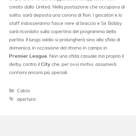
creato dallo United. Nella postazione che occupava di
solito, sarà deposta una corona di fiori. I giocatori e lo
staff indosseranno fasce nere al braccio e Sir Bobby
sarà ricordato sulla copertina del programma della
partita. Il lungo addio si prolungherà sino alla sfida di
domenica, in occasione del ritorno in campo in
Premier League
.
Non una sfida casuale ma proprio il
derby contro il
City
che, per ovvi motivi, assumerà
contorni ancora più speciali.
Categorie
Calcio
Tag
apertura