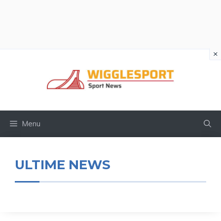
×
Vai
al
contenuto
Menu
ULTIME NEWS