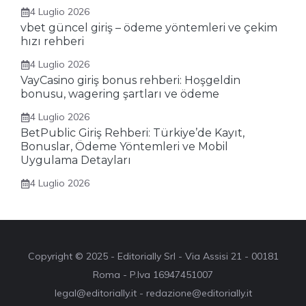
4 Luglio 2026
vbet güncel giriş – ödeme yöntemleri ve çekim
hızı rehberi
4 Luglio 2026
VayCasino giriş bonus rehberi: Hoşgeldin
bonusu, wagering şartları ve ödeme
4 Luglio 2026
BetPublic Giriş Rehberi: Türkiye’de Kayıt,
Bonuslar, Ödeme Yöntemleri ve Mobil
Uygulama Detayları
4 Luglio 2026
Copyright © 2025 - Editorially Srl - Via Assisi 21 - 00181
Roma - P.Iva 16947451007
legal@editorially.it - redazione@editorially.it