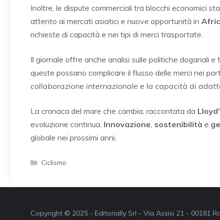
Inoltre, le dispute commerciali tra blocchi economici st
attento ai mercati asiatici e nuove opportunità in
Afri
richieste di capacità e nei tipi di merci trasportate.
Il giornale offre anche analisi sulle politiche doganali e t
queste possano complicare il flusso delle merci nei porti
collaborazione internazionale e la capacità di adattar
La cronaca del mare che cambia, raccontata da
Lloyd’
evoluzione continua.
Innovazione
,
sostenibilità
e
ge
globale nei prossimi anni.
Categorie
Ciclismo
Copyright © 2025 - Editorially Srl - Via Assisi 21 - 00181