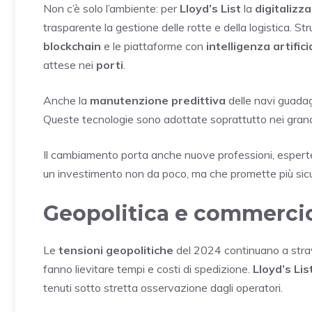
Non c’è solo l’ambiente: per
Lloyd’s List
la
digitalizz
trasparente la gestione delle rotte e della logistica. St
blockchain
e le piattaforme con
intelligenza artifici
attese nei
porti
.
Anche la
manutenzione predittiva
delle navi guadagn
Queste tecnologie sono adottate soprattutto nei gran
Il cambiamento porta anche nuove professioni, esperte i
un investimento non da poco, ma che promette più sicure
Geopolitica e commercio
Le
tensioni geopolitiche
del 2024 continuano a stravo
fanno lievitare tempi e costi di spedizione.
Lloyd’s Lis
tenuti sotto stretta osservazione dagli operatori.