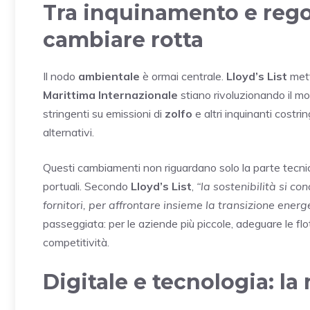
Tra inquinamento e regol
cambiare rotta
Il nodo
ambientale
è ormai centrale.
Lloyd’s List
mett
Marittima Internazionale
stiano rivoluzionando il mo
stringenti su emissioni di
zolfo
e altri inquinanti costr
alternativi.
Questi cambiamenti non riguardano solo la parte tecnica
portuali. Secondo
Lloyd’s List
,
“la sostenibilità si co
fornitori, per affrontare insieme la transizione energe
passeggiata: per le aziende più piccole, adeguare le flo
competitività.
Digitale e tecnologia: la