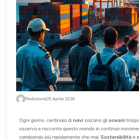
Redazione
25 Aprile 2026
Ogni giorno, centinaia di
navi
solcano gli
oceani
traspo
osserva e racconta questo mondo in continuo movimen
cambiando più rapidamente che mai.
Sostenibilità
e