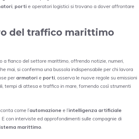
atori
,
porti
e operatori logistici si trovano a dover affrontare
ro del traffico marittimo
a fianco del settore marittimo, offrendo notizie, numeri,
 che mai, si conferma una bussola indispensabile per chi lavora
cose per
armatori
e
porti
, osserva le nuove regole su emissioni
ali, tempi di attesa e traffico in mare, fornendo così strumenti
conta come l’
automazione
e l’
intelligenza artificiale
. E con interviste ed approfondimenti sulle compagnie di
istema marittimo
.