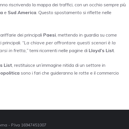
anno riscrivendo la mappa dei traffici, con un occhio sempre più
ca
e
Sud America
. Questo spostamento si riflette nelle
ariffarie dei principali
Paesi
, mettendo in guardia su come
 principali.
“La chiave per affrontare questi scenari è la
si in fretta,”
temi ricorrenti nelle pagine di
Lloyd’s List
.
s List
, restituisce un’immagine nitida di un settore in
opolitica
sono i fari che guideranno le rotte e il commercio
 Roma - P.Iva 16947451007