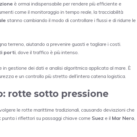
azione
è ormai indispensabile per rendere più efficiente e
rumenti come il monitoraggio in tempo reale, la tracciabilità
ale
stanno cambiando il modo di controllare i flussi e di ridurre le
a terreno, aiutando a prevenire guasti e tagliare i costi.
di
porti
, dove il traffico è più intenso.
n gestione dei dati e analisi algoritmica applicata al mare. È
zza e un controllo più stretto dell’intera catena logistica.
: rotte sotto pressione
lgere le rotte marittime tradizionali, causando deviazioni che
t
punta i riflettori su passaggi chiave come
Suez
e il
Mar Nero
,