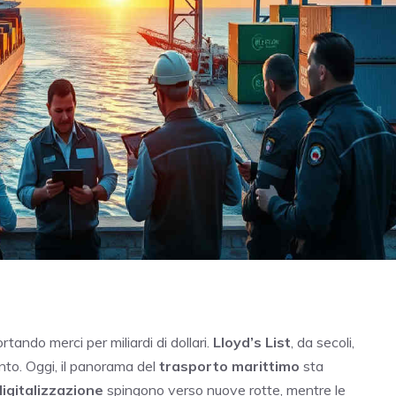
rtando merci per miliardi di dollari.
Lloyd’s List
, da secoli,
to. Oggi, il panorama del
trasporto marittimo
sta
digitalizzazione
spingono verso nuove rotte, mentre le