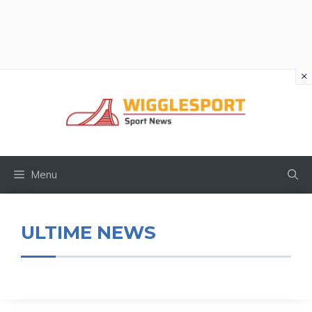
×
Vai
al
contenuto
Menu
ULTIME NEWS