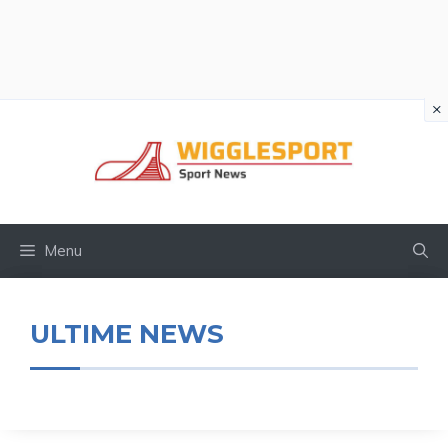
×
Vai
al
contenuto
Menu
ULTIME NEWS