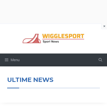
×
Vai
al
contenuto
Menu
ULTIME NEWS