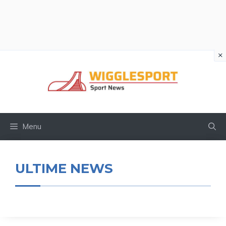
×
Vai
al
contenuto
Menu
ULTIME NEWS