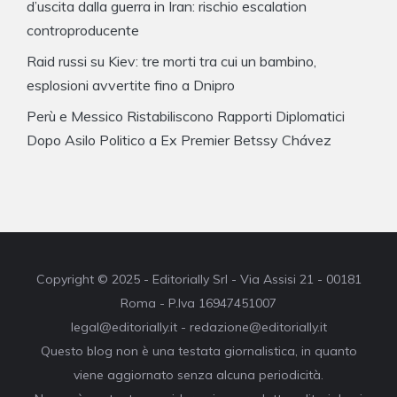
d’uscita dalla guerra in Iran: rischio escalation
controproducente
Raid russi su Kiev: tre morti tra cui un bambino,
esplosioni avvertite fino a Dnipro
Perù e Messico Ristabiliscono Rapporti Diplomatici
Dopo Asilo Politico a Ex Premier Betssy Chávez
Copyright © 2025 - Editorially Srl - Via Assisi 21 - 00181
Roma - P.Iva 16947451007
legal@editorially.it - redazione@editorially.it
Questo blog non è una testata giornalistica, in quanto
viene aggiornato senza alcuna periodicità.