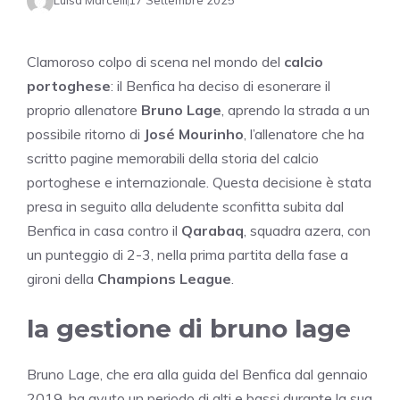
Luisa Marcelli
17 Settembre 2025
Clamoroso colpo di scena nel mondo del
calcio
portoghese
: il Benfica ha deciso di esonerare il
proprio allenatore
Bruno Lage
, aprendo la strada a un
possibile ritorno di
José Mourinho
, l’allenatore che ha
scritto pagine memorabili della storia del calcio
portoghese e internazionale. Questa decisione è stata
presa in seguito alla deludente sconfitta subita dal
Benfica in casa contro il
Qarabaq
, squadra azera, con
un punteggio di 2-3, nella prima partita della fase a
gironi della
Champions League
.
la gestione di bruno lage
Bruno Lage, che era alla guida del Benfica dal gennaio
2019, ha avuto un periodo di alti e bassi durante la sua