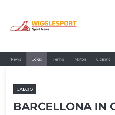
Vai
al
contenuto
News
Calcio
Tennis
Motori
Ciclismo
CALCIO
BARCELLONA IN C