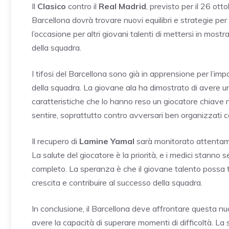
Il
Clasico
contro il
Real Madrid
, previsto per il 26 ot
Barcellona dovrà trovare nuovi equilibri e strategie pe
l’occasione per altri giovani talenti di mettersi in mos
della squadra.
I tifosi del Barcellona sono già in apprensione per l’im
della squadra. La giovane ala ha dimostrato di avere un
caratteristiche che lo hanno reso un giocatore chiave 
sentire, soprattutto contro avversari ben organizzati com
Il recupero di
Lamine Yamal
sarà monitorato attentamen
La salute del giocatore è la priorità, e i medici stanno
completo. La speranza è che il giovane talento possa to
crescita e contribuire al successo della squadra.
In conclusione, il Barcellona deve affrontare questa nu
avere la capacità di superare momenti di difficoltà. La 