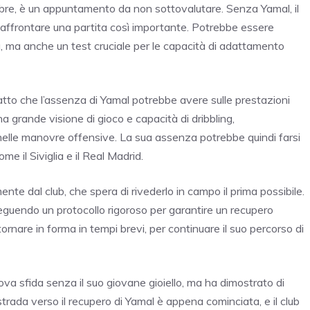
tobre, è un appuntamento da non sottovalutare. Senza Yamal, il
r affrontare una partita così importante. Potrebbe essere
tra, ma anche un test cruciale per le capacità di adattamento
patto che l’assenza di Yamal potrebbe avere sulle prestazioni
a grande visione di gioco e capacità di dribbling,
nelle manovre offensive. La sua assenza potrebbe quindi farsi
e il Siviglia e il Real Madrid.
te dal club, che spera di rivederlo in campo il prima possibile.
 seguendo un protocollo rigoroso per garantire un recupero
rnare in forma in tempi brevi, per continuare il suo percorso di
ova sfida senza il suo giovane gioiello, ma ha dimostrato di
strada verso il recupero di Yamal è appena cominciata, e il club