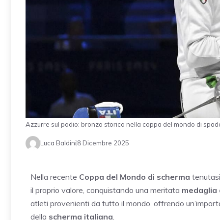
Azzurre sul podio: bronzo storico nella coppa del mondo di sp
Luca Baldini
8 Dicembre 2025
Nella recente
Coppa del Mondo di scherma
tenutasi
il proprio valore, conquistando una meritata
medaglia 
atleti provenienti da tutto il mondo, offrendo un’impor
della
scherma italiana
.