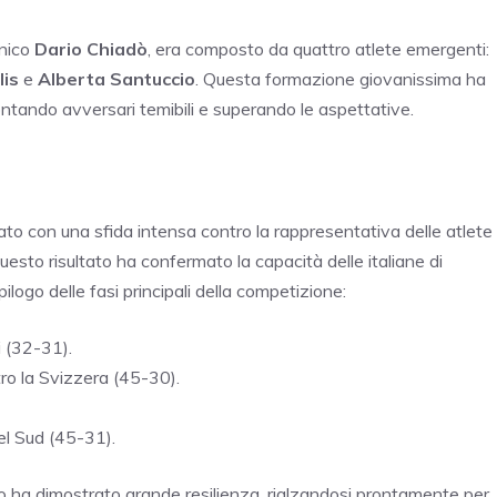
cnico
Dario Chiadò
, era composto da quattro atlete emergenti:
lis
e
Alberta Santuccio
. Questa formazione giovanissima ha
tando avversari temibili e superando le aspettative.
iato con una sfida intensa contro la rappresentativa delle atlete
esto risultato ha confermato la capacità delle italiane di
logo delle fasi principali della competizione:
i (32-31).
ro la Svizzera (45-30).
del Sud (45-31).
ano ha dimostrato grande resilienza, rialzandosi prontamente per