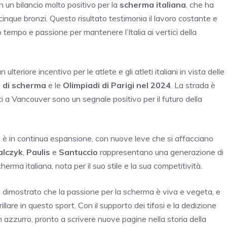
un bilancio molto positivo per la
scherma italiana
, che ha
 cinque bronzi. Questo risultato testimonia il lavoro costante e
no tempo e passione per mantenere l’Italia ai vertici della
riore incentivo per le atlete e gli atleti italiani in vista delle
 di scherma
e le
Olimpiadi di Parigi nel 2024
. La strada è
i a Vancouver sono un segnale positivo per il futuro della
a
è in continua espansione, con nuove leve che si affacciano
lczyk
,
Paulis
e
Santuccio
rappresentano una generazione di
erma italiana, nota per il suo stile e la sua competitività.
 dimostrato che la passione per la scherma è viva e vegeta, e
rillare in questo sport. Con il supporto dei tifosi e la dedizione
am azzurro, pronto a scrivere nuove pagine nella storia della