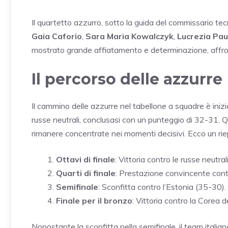
Il quartetto azzurro, sotto la guida del commissario te
Gaia Caforio
,
Sara Maria Kowalczyk
,
Lucrezia Pau
mostrato grande affiatamento e determinazione, affron
Il percorso delle azzurre
Il cammino delle azzurre nel tabellone a squadre è iniz
russe neutrali, conclusasi con un punteggio di 32-31. Qu
rimanere concentrate nei momenti decisivi. Ecco un riepi
Ottavi di finale
: Vittoria contro le russe neutral
Quarti di finale
: Prestazione convincente cont
Semifinale
: Sconfitta contro l’Estonia (35-30).
Finale per il bronzo
: Vittoria contro la Corea 
Nonostante la sconfitta nella semifinale, il team itali