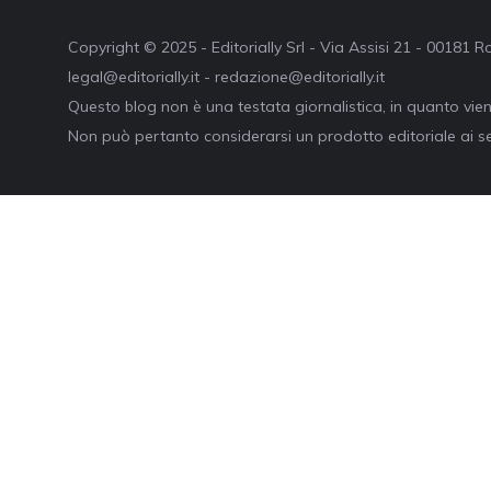
Copyright © 2025 - Editorially Srl - Via Assisi 21 - 00181
legal@editorially.it - redazione@editorially.it
Questo blog non è una testata giornalistica, in quanto vie
Non può pertanto considerarsi un prodotto editoriale ai se