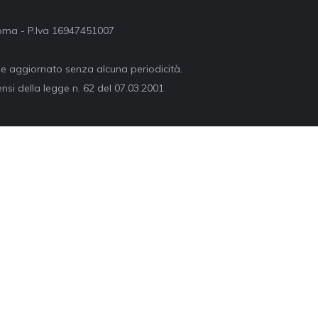
 Roma - P.Iva 16947451007
ne aggiornato senza alcuna periodicità.
nsi della legge n. 62 del 07.03.2001