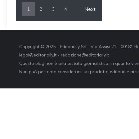
Next
1
2
3
4
Copyright © 2025 - Editorially Srl - Via Assisi 21 - 00181
legal@editorially.it - redazione@editorially.it
Questo blog non è una testata giornalistica, in quanto vie
Non può pertanto considerarsi un prodotto editoriale ai se