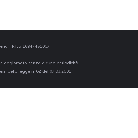
 Roma - P.Iva 16947451007
ne aggiornato senza alcuna periodicità.
nsi della legge n. 62 del 07.03.2001