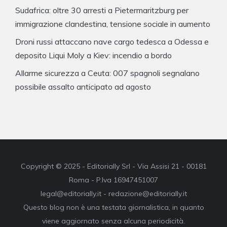
Sudafrica: oltre 30 arresti a Pietermaritzburg per
immigrazione clandestina, tensione sociale in aumento
Droni russi attaccano nave cargo tedesca a Odessa e
deposito Liqui Moly a Kiev: incendio a bordo
Allarme sicurezza a Ceuta: 007 spagnoli segnalano
possibile assalto anticipato ad agosto
Copyright © 2025 - Editorially Srl - Via Assisi 21 - 00181
Roma - P.Iva 16947451007
legal@editorially.it - redazione@editorially.it
Questo blog non è una testata giornalistica, in quanto
viene aggiornato senza alcuna periodicità.