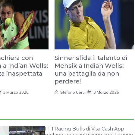
 schiera con
Sinner sfida il talento di
 a Indian Wells:
Mensik a Indian Wells:
za inaspettata
una battaglia da non
s
perdere!
3 Marzo 2026
Stefano Cerulli
3 Marzo 2026
F1: I Racing Bulls di Visa Cash App
svelano una rivoluzione con il nuovo