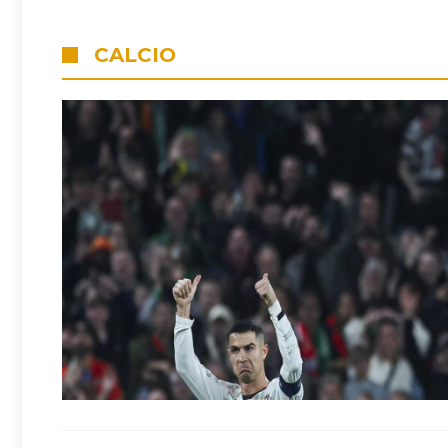
CALCIO