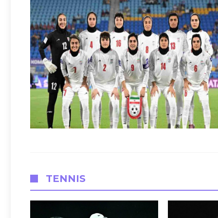
TENNIS