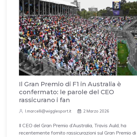
Il Gran Premio di F1 in Australia è
confermato: le parole del CEO
rassicurano i fan
l.marcelli@wigglesport.it
2 Marzo 2026
Il CEO del Gran Premio d’Australia, Travis Auld, ha
recentemente fornito rassicurazioni sul Gran Premio di