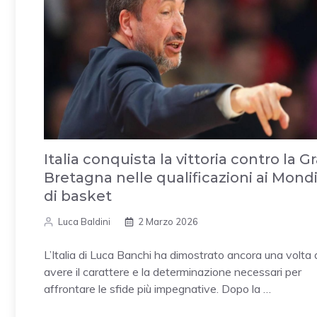
Italia conquista la vittoria contro la G
Bretagna nelle qualificazioni ai Mondi
di basket
Luca Baldini
2 Marzo 2026
L’Italia di Luca Banchi ha dimostrato ancora una volta 
avere il carattere e la determinazione necessari per
affrontare le sfide più impegnative. Dopo la …