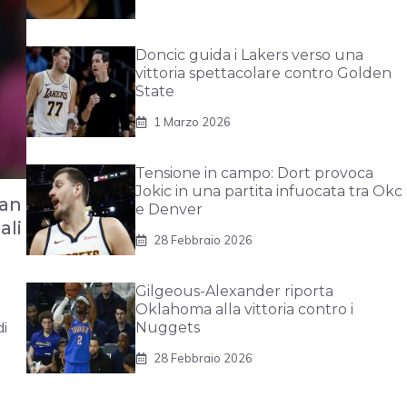
Doncic guida i Lakers verso una
vittoria spettacolare contro Golden
State
1 Marzo 2026
Tensione in campo: Dort provoca
Jokic in una partita infuocata tra Okc
ran
e Denver
ali
28 Febbraio 2026
Gilgeous-Alexander riporta
Oklahoma alla vittoria contro i
di
Nuggets
28 Febbraio 2026