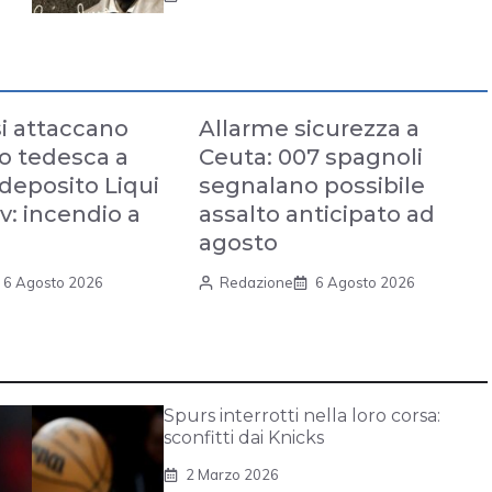
si attaccano
Allarme sicurezza a
o tedesca a
Ceuta: 007 spagnoli
deposito Liqui
segnalano possibile
v: incendio a
assalto anticipato ad
agosto
6 Agosto 2026
Redazione
6 Agosto 2026
Spurs interrotti nella loro corsa:
sconfitti dai Knicks
2 Marzo 2026