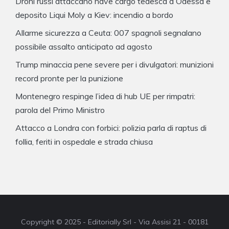
Droni russi attaccano nave cargo tedesca a Odessa e
deposito Liqui Moly a Kiev: incendio a bordo
Allarme sicurezza a Ceuta: 007 spagnoli segnalano
possibile assalto anticipato ad agosto
Trump minaccia pene severe per i divulgatori: munizioni
record pronte per la punizione
Montenegro respinge l’idea di hub UE per rimpatri:
parola del Primo Ministro
Attacco a Londra con forbici: polizia parla di raptus di
follia, feriti in ospedale e strada chiusa
Copyright © 2025 - Editorially Srl - Via Assisi 21 - 00181