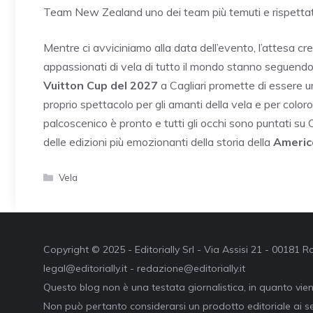
Team New Zealand uno dei team più temuti e rispettati n
Mentre ci avviciniamo alla data dell’evento, l’attesa cr
appassionati di vela di tutto il mondo stanno seguendo
Vuitton Cup del 2027
a Cagliari promette di essere u
proprio spettacolo per gli amanti della vela e per coloro
palcoscenico è pronto e tutti gli occhi sono puntati su C
delle edizioni più emozionanti della storia della
Americ
Categorie
Vela
Copyright © 2025 - Editorially Srl - Via Assisi 21 - 00181
legal@editorially.it - redazione@editorially.it
Questo blog non è una testata giornalistica, in quanto vie
Non può pertanto considerarsi un prodotto editoriale ai se