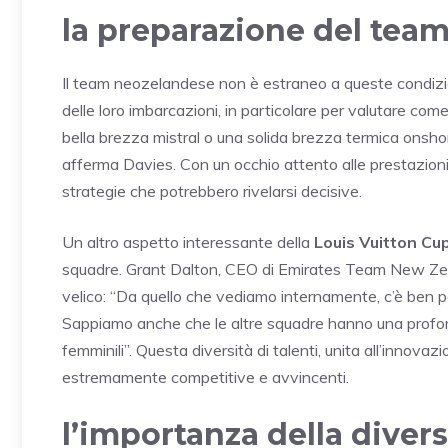
la preparazione del tea
Il team neozelandese non è estraneo a queste condizion
delle loro imbarcazioni, in particolare per valutare 
bella brezza mistral o una solida brezza termica onshor
afferma Davies. Con un occhio attento alle prestazioni 
strategie che potrebbero rivelarsi decisive.
Un altro aspetto interessante della
Louis Vuitton Cu
squadre. Grant Dalton, CEO di Emirates Team New Zea
velico: “Da quello che vediamo internamente, c’è ben poco 
Sappiamo anche che le altre squadre hanno una profondit
femminili”. Questa diversità di talenti, unita all’innova
estremamente competitive e avvincenti.
l’importanza della divers