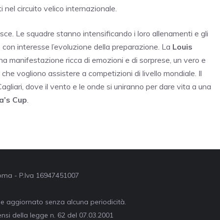
el circuito velico internazionale.
esce. Le squadre stanno intensificando i loro allenamenti e gli
 con interesse l’evoluzione della preparazione. La
Louis
na manifestazione ricca di emozioni e di sorprese, un vero e
 che vogliono assistere a competizioni di livello mondiale. Il
agliari, dove il vento e le onde si uniranno per dare vita a una
a’s Cup
.
 Roma - P.Iva 16947451007
ne aggiornato senza alcuna periodicità.
nsi della legge n. 62 del 07.03.2001