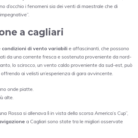
nno d’occhio i fenomeni sia dei venti di maestrale che di
 impegnative”.
one a cagliari
e
condizioni di vento variabili
e affascinanti, che possono
zati da una corrente fresca e sostenuta proveniente da nord-
canto, lo scirocco, un vento caldo proveniente da sud-est, può
 offrendo ai velisti un’esperienza di gara avvincente.
ano onde piatte.
ù alte.
una Rossa si allenava lì in vista della scorsa America’s Cup”,
navigazione
a Cagliari sono state tra le migliori osservate