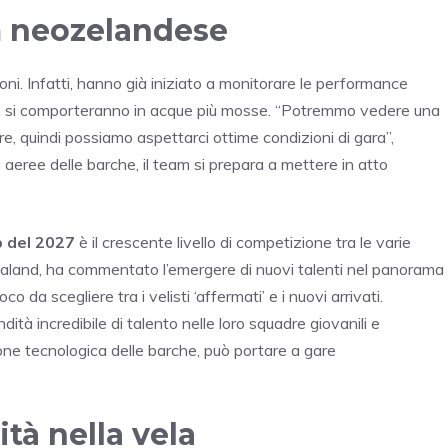
m neozelandese
i. Infatti, hanno già iniziato a monitorare le performance
come si comporteranno in acque più mosse. “Potremmo vedere una
e, quindi possiamo aspettarci ottime condizioni di gara”,
aeree delle barche, il team si prepara a mettere in atto
p del 2027
è il crescente livello di competizione tra le varie
land, ha commentato l’emergere di nuovi talenti nel panorama
da scegliere tra i velisti ‘affermati’ e i nuovi arrivati.
à incredibile di talento nelle loro squadre giovanili e
zione tecnologica delle barche, può portare a gare
ità nella vela