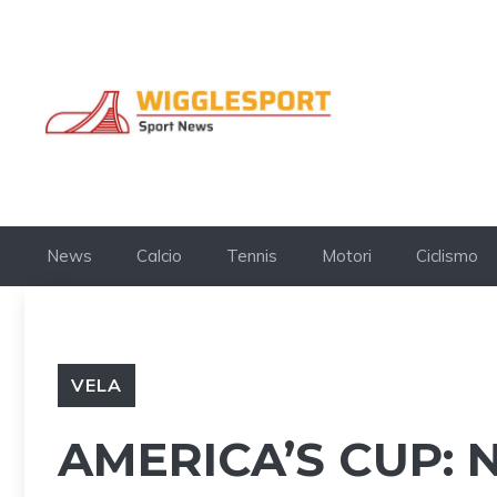
Vai
al
contenuto
News
Calcio
Tennis
Motori
Ciclismo
VELA
AMERICA’S CUP: