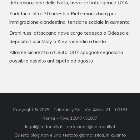
determinazione della Nato, avverte l’intelligence USA
Sudafrica: oltre 30 arresti a Pietermaritzburg per
immigrazione clandestina, tensione sociale in aumento
Droni russi attaccano nave cargo tedesca a Odessa e
deposito Liqui Moly a Kiev: incendio a bordo
Allarme sicurezza a Ceuta: 007 spagnoli segnalano
possibile assalto anticipato ad agosto
Copyright © 2025 - Editorially Srl - Via Assisi 21 - 00181
Roma - P.Iva 16947451007
legal@editorially.it - redazione@editorially.it
Questo blog non è una testata giornalistica, in quanto