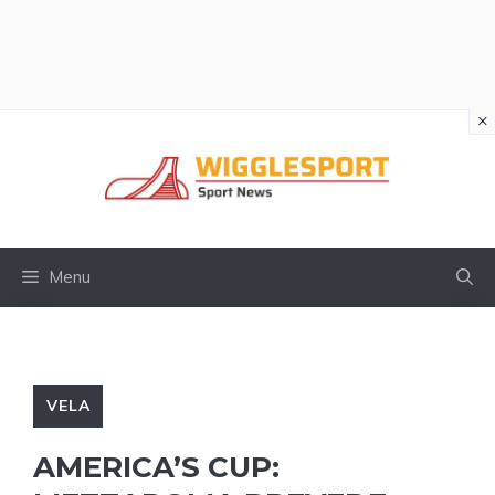
×
Vai
al
contenuto
Menu
VELA
AMERICA’S CUP: