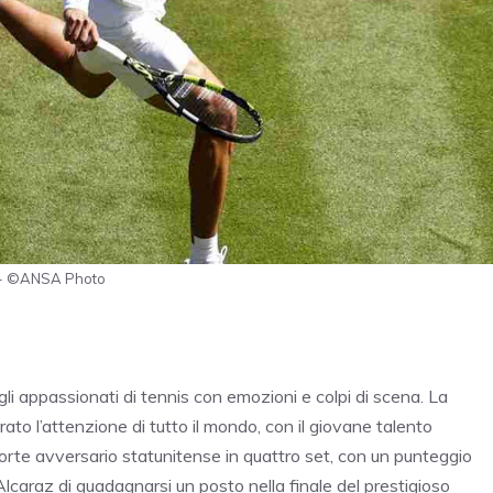
tz - ©ANSA Photo
li appassionati di tennis con emozioni e colpi di scena. La
ato l’attenzione di tutto il mondo, con il giovane talento
forte avversario statunitense in quattro set, con un punteggio
lcaraz di guadagnarsi un posto nella finale del prestigioso