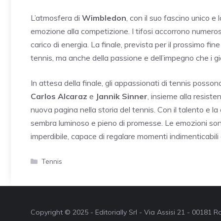
L’atmosfera di
Wimbledon
, con il suo fascino unico e
emozione alla competizione. I tifosi accorrono numeros
carico di energia. La finale, prevista per il prossimo f
tennis, ma anche della passione e dell’impegno che i gi
In attesa della finale, gli appassionati di tennis posso
Carlos Alcaraz
e
Jannik Sinner
, insieme alla resiste
nuova pagina nella storia del tennis. Con il talento e la 
sembra luminoso e pieno di promesse. Le emozioni sono 
imperdibile, capace di regalare momenti indimenticabili 
Categorie
Tennis
Copyright © 2025 - Editorially Srl - Via Assisi 21 - 00181