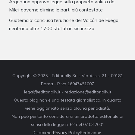
Argentina approva legge sulla proprietà voluta da
Milei, governo elimina le parti più contestate
Guatemala: conclusa l’eruzione del Volcán de Fuego,
rientrano oltre 1700 sfollati in sicurezza
Copyright © 2025 - Editorially Srl - Via Assisi 21 - 00181
Roma - P.Iva 16947451007
legal@editorially.it - redazione@editorially.it
Questo blog non è una testata giornalistica, in quanto
viene aggiornato senza alcuna periodicità.
Non può pertanto considerarsi un prodotto editoriale ai
sensi della legge n. 62 del 07.03.2001
Disclaimer
Privacy Policy
Redazione