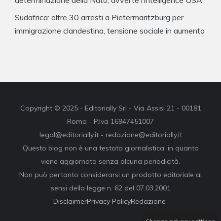
Sudafrica: oltre 30 arresti a Pietermaritzburg per
immigrazione clandestina, tensione sociale in aumento
Copyright © 2025 - Editorially Srl - Via Assisi 21 - 00181
Roma - P.Iva 16947451007
legal@editorially.it - redazione@editorially.it
Questo blog non è una testata giornalistica, in quanto
viene aggiornato senza alcuna periodicità.
Non può pertanto considerarsi un prodotto editoriale ai
sensi della legge n. 62 del 07.03.2001
Disclaimer
Privacy Policy
Redazione