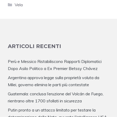
Categorie
Vela
ARTICOLI RECENTI
Perù e Messico Ristabiliscono Rapporti Diplomatici
Dopo Asilo Politico a Ex Premier Betssy Chávez
Argentina approva legge sulla proprietà voluta da
Milei, governo elimina le parti più contestate
Guatemala: conclusa l’eruzione del Volcán de Fuego,
rientrano oltre 1700 sfollati in sicurezza
Putin pronto a un attacco limitato per testare la
determinazione della Nato, avverte l’intelligence USA