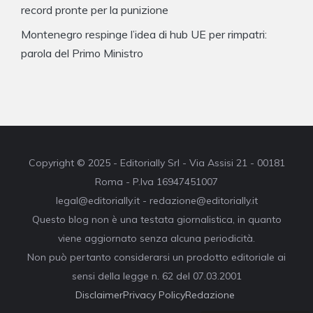
record pronte per la punizione
Montenegro respinge l’idea di hub UE per rimpatri:
parola del Primo Ministro
Copyright © 2025 - Editorially Srl - Via Assisi 21 - 00181
Roma - P.Iva 16947451007
legal@editorially.it - redazione@editorially.it
Questo blog non è una testata giornalistica, in quanto
viene aggiornato senza alcuna periodicità.
Non può pertanto considerarsi un prodotto editoriale ai
sensi della legge n. 62 del 07.03.2001
Disclaimer
Privacy Policy
Redazione