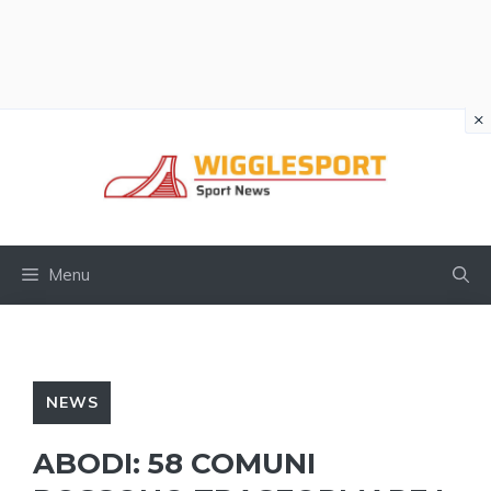
×
Vai
al
contenuto
Menu
NEWS
ABODI: 58 COMUNI