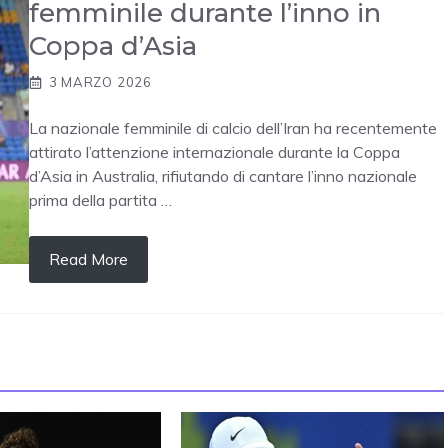
femminile durante l’inno in
Coppa d’Asia
3 MARZO 2026
La nazionale femminile di calcio dell’Iran ha recentemente
attirato l’attenzione internazionale durante la Coppa
d’Asia in Australia, rifiutando di cantare l’inno nazionale
prima della partita …
Read More