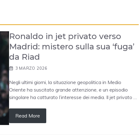
Ronaldo in jet privato verso
Madrid: mistero sulla sua ‘fuga’
da Riad
3 MARZO 2026
Negli ultimi giorni, la situazione geopolitica in Medio
Oriente ha suscitato grande attenzione, e un episodio
singolare ha catturato l’interesse dei media. Il jet privato …
Read More