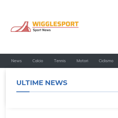
Vai
al
contenuto
News
Calcio
Tennis
Motori
Ciclismo
ULTIME NEWS