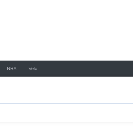
NBA
Vela