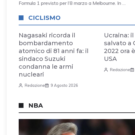
Formula 1 previsto per l’8 marzo a Melbourne. In …
CICLISMO
Nagasaki ricorda il
Ucraina: i
bombardamento
salvato a
atomico di 81 anni fa: il
2022 ora 
sindaco Suzuki
USA
condanna le armi
Redazione
nucleari
Redazione
9 Agosto 2026
NBA