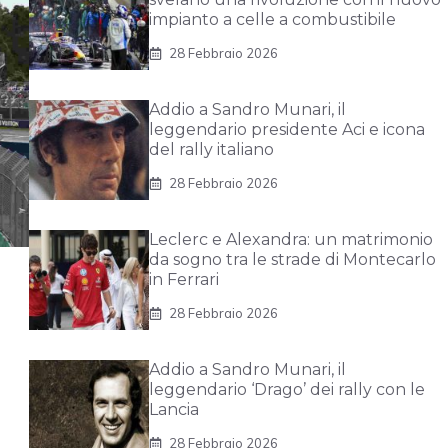
impianto a celle a combustibile
28 Febbraio 2026
Addio a Sandro Munari, il
leggendario presidente Aci e icona
del rally italiano
28 Febbraio 2026
Leclerc e Alexandra: un matrimonio
da sogno tra le strade di Montecarlo
in Ferrari
28 Febbraio 2026
Addio a Sandro Munari, il
leggendario ‘Drago’ dei rally con le
Lancia
28 Febbraio 2026