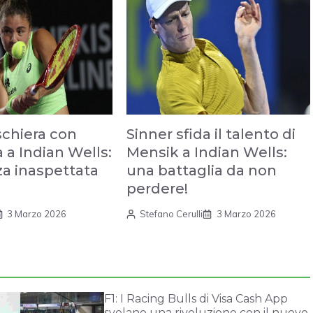
 schiera con
Sinner sfida il talento di
 a Indian Wells:
Mensik a Indian Wells:
za inaspettata
una battaglia da non
s
perdere!
3 Marzo 2026
Stefano Cerulli
3 Marzo 2026
F1: I Racing Bulls di Visa Cash App
svelano una rivoluzione con il nuovo