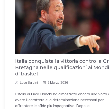
Italia conquista la vittoria contro la G
Bretagna nelle qualificazioni ai Mondi
di basket
Luca Baldini
2 Marzo 2026
L’Italia di Luca Banchi ha dimostrato ancora una volta 
avere il carattere e la determinazione necessari per
affrontare le sfide più impegnative. Dopo la …