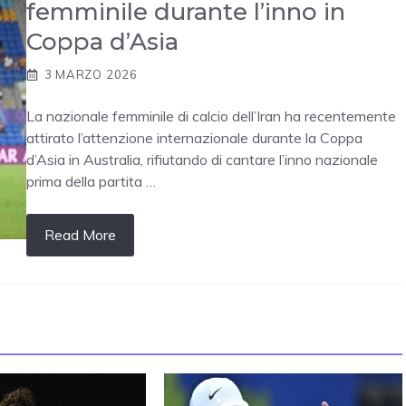
femminile durante l’inno in
Coppa d’Asia
3 MARZO 2026
La nazionale femminile di calcio dell’Iran ha recentemente
attirato l’attenzione internazionale durante la Coppa
d’Asia in Australia, rifiutando di cantare l’inno nazionale
prima della partita …
Read More