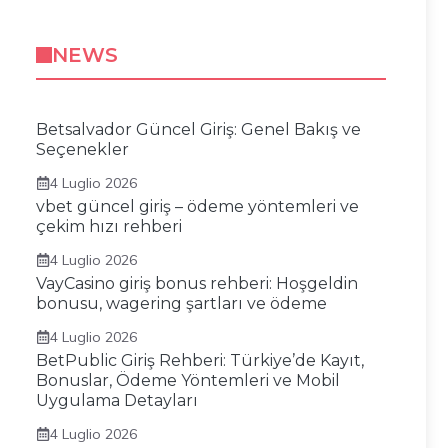
NEWS
Betsalvador Güncel Giriş: Genel Bakış ve
Seçenekler
4 Luglio 2026
vbet güncel giriş – ödeme yöntemleri ve
çekim hızı rehberi
4 Luglio 2026
VayCasino giriş bonus rehberi: Hoşgeldin
bonusu, wagering şartları ve ödeme
4 Luglio 2026
BetPublic Giriş Rehberi: Türkiye’de Kayıt,
Bonuslar, Ödeme Yöntemleri ve Mobil
Uygulama Detayları
4 Luglio 2026