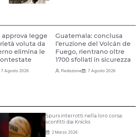
 approva legge
Guatemala: conclusa
rietà voluta da
l’eruzione del Volcán de
erno elimina le
Fuego, rientrano oltre
 contestate
1700 sfollati in sicurezza
7 Agosto 2026
Redazione
7 Agosto 2026
Spurs interrotti nella loro corsa:
sconfitti dai Knicks
2 Marzo 2026