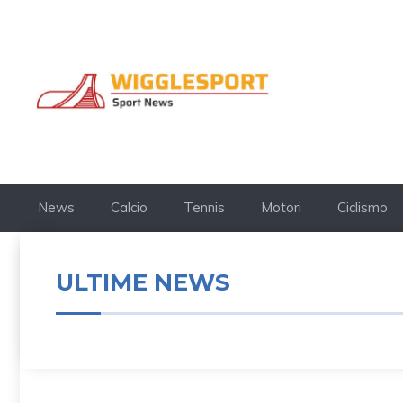
Vai
al
contenuto
News
Calcio
Tennis
Motori
Ciclismo
ULTIME NEWS