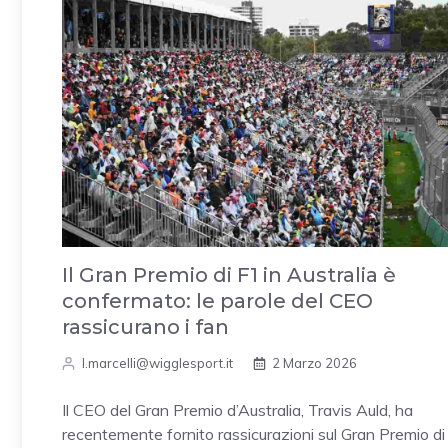
Il Gran Premio di F1 in Australia è
confermato: le parole del CEO
rassicurano i fan
l.marcelli@wigglesport.it
2 Marzo 2026
Il CEO del Gran Premio d’Australia, Travis Auld, ha
recentemente fornito rassicurazioni sul Gran Premio di